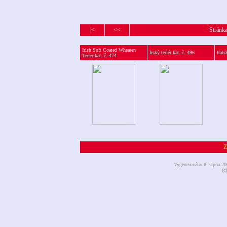
|<
<<
Stránka
Irish Soft Coated Wheaten
Irský teriér kat. č. 496
Itals
Terier kat. č. 474
Z
Vygenerováno 8. srpna 2
(c