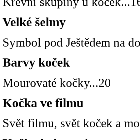
Krevní skupiny u koček
...
1
Velké šelmy
Symbol pod Ještědem na do
Barvy koček
Mourovaté kočky
...
20
Kočka ve filmu
Svět filmu, svět koček a m