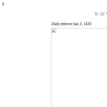
Z
|<
<<
Zlatý retriever kat. č. 1433