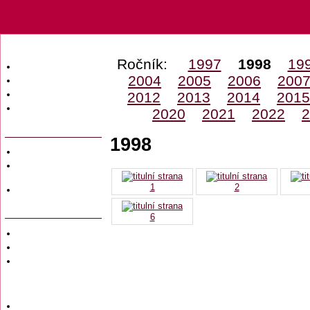
Ročník:
1997
1998
19
Úvodní strana
2004
2005
2006
200
Obsah časopisu
2012
2013
2014
2015
Archiv obsahů
Ochrana osobních
2020
2021
2022
2
údajů (GDPR)
1998
Redakce
Předplatné
časopisů
1
2
Hromadné
objednávky
6
Soukromé inzeráty
Private adversiting
Zadání
soukromého
inzerátu do
časopisu
Uzávěrky inzerce