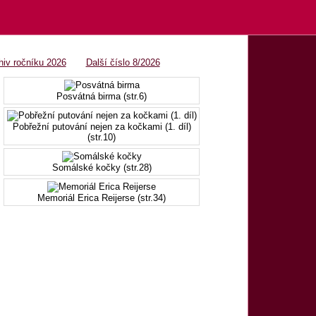
OBSAH 7/2026
hiv ročníku 2026
Další číslo 8/2026
Posvátná birma (str.6)
Pobřežní putování nejen za kočkami (1. díl)
(str.10)
Somálské kočky (str.28)
Memoriál Erica Reijerse (str.34)