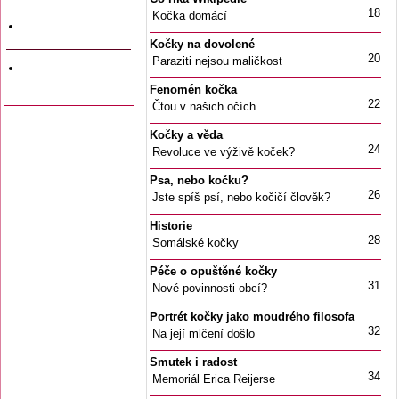
a data vyjití
18
Kočka domácí
Firemní inzerce
Kočky na dovolené
20
Paraziti nejsou maličkost
Odkazy na jiné
stránky
Fenomén kočka
22
Čtou v našich očích
Kočky a věda
24
Revoluce ve výživě koček?
Psa, nebo kočku?
26
Jste spíš psí, nebo kočičí člověk?
Historie
28
Somálské kočky
Péče o opuštěné kočky
31
Nové povinnosti obcí?
Portrét kočky jako moudrého filosofa
32
Na její mlčení došlo
Smutek i radost
34
Memoriál Erica Reijerse