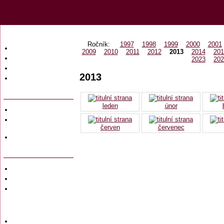
Ročník:
1997
1998
1999
2000
2001
Úvodní strana
2009
2010
2011
2012
2013
2014
201
Obsah časopisu
2023
202
Archiv obsahů
2013
Ochrana osobních
údajů (GDPR)
leden
únor
Redakce
Předplatné
časopisů
červen
červenec
Hromadné
objednávky
Soukromé inzeráty
Private adversiting
Zadání
soukromého
inzerátu do
časopisu
Uzávěrky inzerce