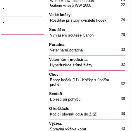
World Show Lisabon 2008
a data vyjití
22
Galerie vítězů WW 2008
Firemní inzerce
Velké kočky:
24
Rozdílné přístupy cvičitelů koček
Odkazy na jiné
stránky
Soutěže:
26
Vyhlášení soutěže Canon
Poradna:
30
Veterinární poradna
Veterinární medicína:
32
Hyperfunkce štítné žlázy
Chov:
Barvy koček (11) - Kočky s úhořím
32
pruhem
Senioři:
36
Bolesti při pohybu
O kočkách:
38
Kočičí slovník od A do Z (Z)
Výživa:
40
Správná výživa koťat