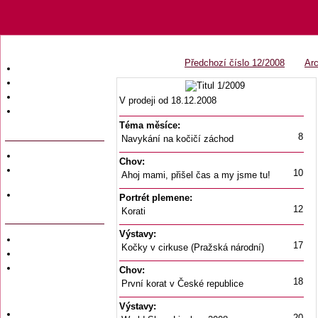
Předchozí číslo 12/2008
Arc
Úvodní strana
Obsah časopisu
Archiv obsahů
V prodeji od 18.12.2008
Ochrana osobních
údajů (GDPR)
Téma měsíce:
8
Navykání na kočičí záchod
Redakce
Chov:
Předplatné
10
Ahoj mami, přišel čas a my jsme tu!
časopisů
Hromadné
Portrét plemene:
objednávky
12
Korati
Výstavy:
Soukromé inzeráty
17
Kočky v cirkuse (Pražská národní)
Private adversiting
Zadání
Chov:
soukromého
18
První korat v České republice
inzerátu do
časopisu
Výstavy:
Uzávěrky inzerce
20