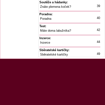
Soutěže a hádanky:
39
Znáte plemena koček?
Poradna:
40
Poradna
Test:
42
Máte doma labužníka?
Inzerce:
44
Inzerce
Sběratelské kartičky:
49
Sběratelské kartičky