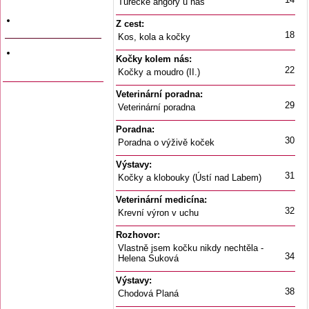
Turecké angory u nás
a data vyjití
Firemní inzerce
Z cest:
18
Kos, kola a kočky
Odkazy na jiné
Kočky kolem nás:
stránky
22
Kočky a moudro (II.)
Veterinární poradna:
29
Veterinární poradna
Poradna:
30
Poradna o výživě koček
Výstavy:
31
Kočky a klobouky (Ústí nad Labem)
Veterinární medicína:
32
Krevní výron v uchu
Rozhovor:
Vlastně jsem kočku nikdy nechtěla -
34
Helena Suková
Výstavy:
38
Chodová Planá