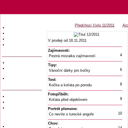
Předchozí číslo 11/2011
Arc
Úvodní strana
Obsah časopisu
Archiv obsahů
V prodeji od 18.11.2011
Ochrana osobních
údajů (GDPR)
Zajímavosti:
4
Pestrá mozaika zajímavostí
Redakce
Tipy:
Předplatné
6
Vánoční dárky pro kočky
časopisů
Hromadné
Test:
objednávky
8
Kočka a koťata po porodu
Fotopříběh:
Soukromé inzeráty
9
Koťata před objektivem
Private adversiting
Zadání
Portrét plemene:
soukromého
10
Co nevíte o turecké angoře
inzerátu do
časopisu
Chov:
Uzávěrky inzerce
14