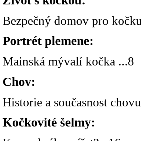
Život s kočkou:
Bezpečný domov pro kočk
Portrét plemene:
Mainská mývalí kočka
...
8
Chov:
Historie a současnost chov
Kočkovité šelmy: