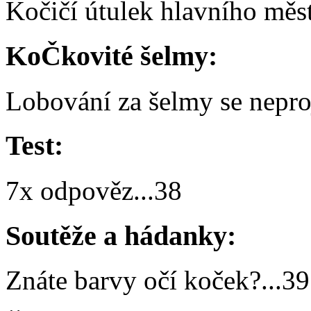
Kočičí útulek hlavního měs
KoČkovité šelmy:
Lobování za šelmy se nepro
Test:
7x odpověz
...
38
Soutěže a hádanky:
Znáte barvy očí koček?
...
39