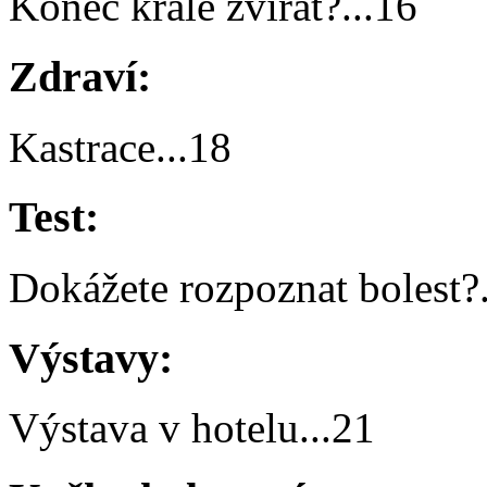
Konec krále zvířat?
...
16
Zdraví:
Kastrace
...
18
Test:
Dokážete rozpoznat bolest?
Výstavy:
Výstava v hotelu
...
21