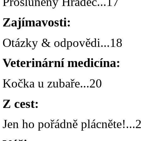
Prosluněný Hradec
...
17
Zajímavosti:
Otázky & odpovědi
...
18
Veterinární medicína:
Kočka u zubaře
...
20
Z cest:
Jen ho pořádně plácněte!
...