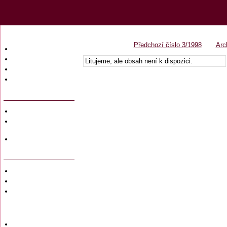
Předchozí číslo 3/1998
Arc
Úvodní strana
Obsah časopisu
Litujeme, ale obsah není k dispozici.
Archiv obsahů
Ochrana osobních
údajů (GDPR)
Redakce
Předplatné
časopisů
Hromadné
objednávky
Soukromé inzeráty
Private adversiting
Zadání
soukromého
inzerátu do
časopisu
Uzávěrky inzerce