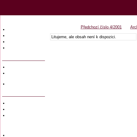
Předchozí číslo 4/2001
Arc
Úvodní strana
Obsah časopisu
Litujeme, ale obsah není k dispozici.
Archiv obsahů
Ochrana osobních
údajů (GDPR)
Redakce
Předplatné
časopisů
Hromadné
objednávky
Soukromé inzeráty
Private adversiting
Zadání
soukromého
inzerátu do
časopisu
Uzávěrky inzerce