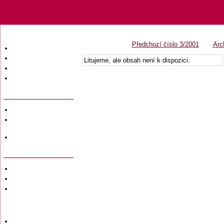
Předchozí číslo 3/2001
Arc
Úvodní strana
Obsah časopisu
Litujeme, ale obsah není k dispozici.
Archiv obsahů
Ochrana osobních
údajů (GDPR)
Redakce
Předplatné
časopisů
Hromadné
objednávky
Soukromé inzeráty
Private adversiting
Zadání
soukromého
inzerátu do
časopisu
Uzávěrky inzerce