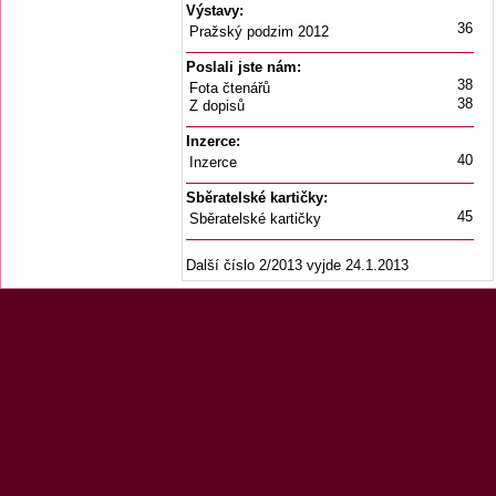
Výstavy:
36
Pražský podzim 2012
Poslali jste nám:
38
Fota čtenářů
38
Z dopisů
Inzerce:
40
Inzerce
Sběratelské kartičky:
45
Sběratelské kartičky
Další číslo 2/2013 vyjde 24.1.2013