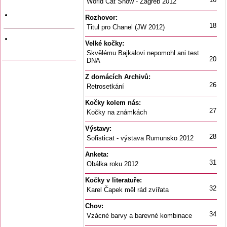
World Cat Show - Zagreb 2012
a data vyjití
Firemní inzerce
Rozhovor:
18
Titul pro Chanel (JW 2012)
Odkazy na jiné
Velké kočky:
stránky
Skvělému Bajkalovi nepomohl ani test
20
DNA
Z domácích Archivů:
26
Retrosetkání
Kočky kolem nás:
27
Kočky na známkách
Výstavy:
28
Sofisticat - výstava Rumunsko 2012
Anketa:
31
Obálka roku 2012
Kočky v literatuře:
32
Karel Čapek měl rád zvířata
Chov:
34
Vzácné barvy a barevné kombinace