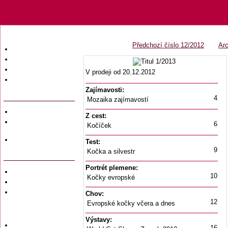
Předchozí číslo 12/2012
Arc
Úvodní strana
Obsah časopisu
Archiv obsahů
V prodeji od 20.12.2012
Ochrana osobních
údajů (GDPR)
Zajímavosti:
4
Mozaika zajímavostí
Redakce
Z cest:
Předplatné
6
Kočíček
časopisů
Hromadné
Test:
objednávky
9
Kočka a silvestr
Portrét plemene:
Soukromé inzeráty
10
Kočky evropské
Private adversiting
Zadání
Chov:
soukromého
12
Evropské kočky včera a dnes
inzerátu do
časopisu
Výstavy:
Uzávěrky inzerce
16