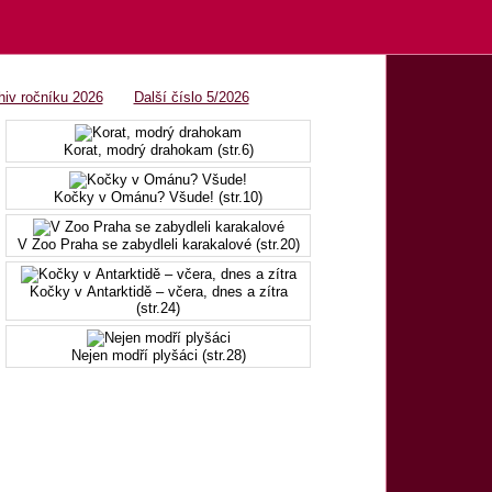
OBSAH 4/2026
hiv ročníku 2026
Další číslo 5/2026
Korat, modrý drahokam (str.6)
Kočky v Ománu? Všude! (str.10)
V Zoo Praha se zabydleli karakalové (str.20)
Kočky v Antarktidě – včera, dnes a zítra
(str.24)
Nejen modří plyšáci (str.28)