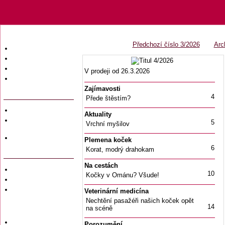
Předchozí číslo 3/2026
Arc
Úvodní strana
Obsah časopisu
Archiv obsahů
V prodeji od 26.3.2026
Ochrana osobních
údajů (GDPR)
Zajímavosti
4
Přede štěstím?
Redakce
Aktuality
Předplatné
5
Vrchní myšilov
časopisů
Hromadné
Plemena koček
objednávky
6
Korat, modrý drahokam
Na cestách
Soukromé inzeráty
10
Kočky v Ománu? Všude!
Private adversiting
Zadání
Veterinární medicína
soukromého
Nechtění pasažéři našich koček opět
inzerátu do
14
na scéně
časopisu
Uzávěrky inzerce
Porozumění