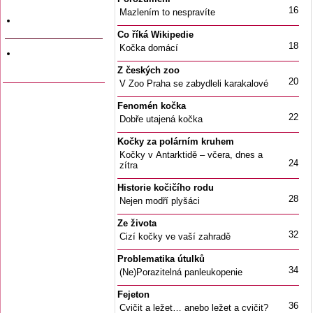
a data vyjití
16
Mazlením to nespravíte
Firemní inzerce
Co říká Wikipedie
18
Kočka domácí
Odkazy na jiné
stránky
Z českých zoo
20
V Zoo Praha se zabydleli karakalové
Fenomén kočka
22
Dobře utajená kočka
Kočky za polárním kruhem
Kočky v Antarktidě – včera, dnes a
24
zítra
Historie kočičího rodu
28
Nejen modří plyšáci
Ze života
32
Cizí kočky ve vaší zahradě
Problematika útulků
34
(Ne)Porazitelná panleukopenie
Fejeton
36
Cvičit a ležet… anebo ležet a cvičit?