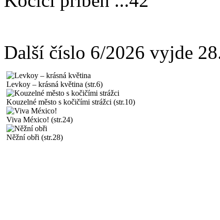
Kočičí příběh
...
42
Další číslo 6/2026 vyjde 2
Levkoy – krásná květina (str.6)
Kouzelné město s kočičími strážci (str.10)
Viva México! (str.24)
Něžní obři (str.28)