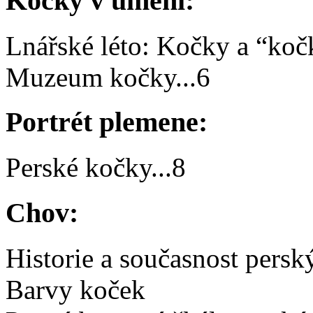
Kočky v umění:
Lnářské léto: Kočky a “koč
Muzeum kočky
...
6
Portrét plemene:
Perské kočky
...
8
Chov:
Historie a současnost pers
Barvy koček